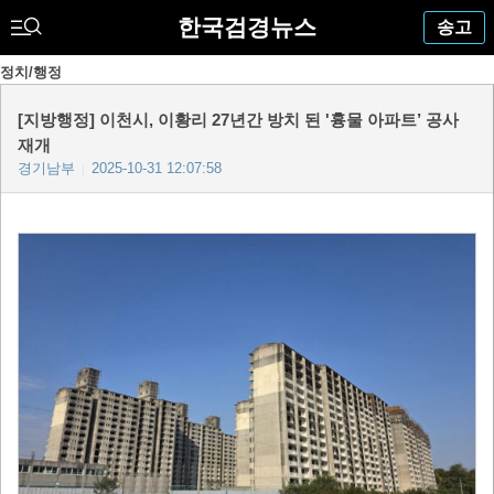
한국검경뉴스
송고
정치/행정
[지방행정] 이천시, 이황리 27년간 방치 된 '흉물 아파트’ 공사
재개
경기남부
2025-10-31 12:07:58
|