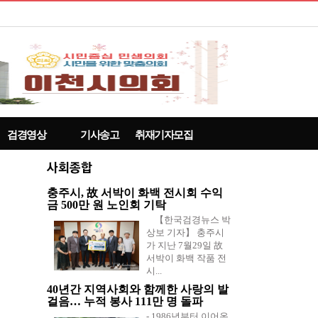
검경영상
기사송고
취재기자모집
충주시, 故 서박이 화백 전시회 수익
금 500만 원 노인회 기탁
【한국검경뉴스 박
상보 기자】 충주시
가 지난 7월29일 故
서박이 화백 작품 전
시...
40년간 지역사회와 함께한 사랑의 발
걸음… 누적 봉사 111만 명 돌파
- 1986년부터 이어온