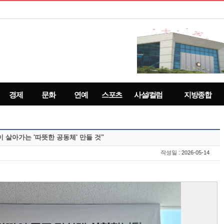
경제
문화
연예
스포츠
사설/컬럼
지방종합
 살아가는 '따뜻한 공동체' 만들 것"
:
작성일
2026-05-14