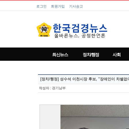
로그인
회원가입
기사송고
최신뉴스
정치/행정
사회
[정치/행정]
성수석 이천시장 후보, "장애인이 차별없이
작성자 :
경기남부