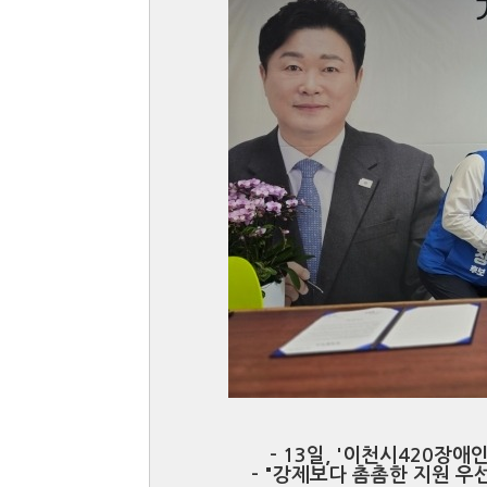
- 13일, '이천시420장
- "강제보다 촘촘한 지원 우선