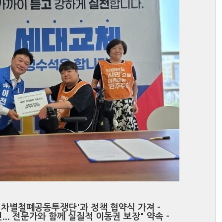
애인차별철폐공동투쟁단'과 정책 협약식 가져 -
... 전문가와 함께 실질적 이동권 보장" 약속 -