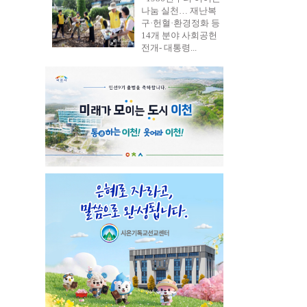
나눔 실천… 재난복
구·헌혈·환경정화 등
14개 분야 사회공헌
전개- 대통령...