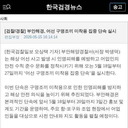
한국검경뉴스
송고
사회
[검찰/경찰] 부안해경, 어선 구명조끼 미착용 집중 단속 실시
편집부장
2026-05-15 16:14:14
|
[
한국검찰일보 오상택 기자
]
부안해양경찰서
(
서장 박생덕
)
는 해상 어선 사고 발생 시 인명피해를 예방하고 어업인의
안전 수칙 준수 문화를 정착시키기 위해 오는
5
월
18
일부터
27
일까지
‘
어선 구명조끼 미착용 집중 단속
’
을 실시한다
.
이번 단속은 구명조끼 미착용으로 인한 인명피해를 방지하
고 해상 안전 의식을 높이기 위해 추진되었다
.
부안해경은
본격적인 단속에 앞서
5
월
18
일부터
20
일까지
3
일간 홍보 및
계도 기간을 운영하며
,
주요 항
·
포구와 조업 현장에서 어업
인들을 대상으로 사전 안내와 지도 활동을 펼칠 예정이다
.