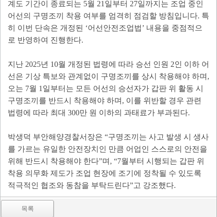
계도 기간이 종료되는
5
월
21
일부터
27
일까지는 조업 중인
어선의 구명조끼 착용 여부를 엄격히 점검할 방침입니다
.
특
히 이번 단속은 개정된
‘
어선안전조업법
’
내용을 중점적으
로 반영하여 진행한다
.
지난
2025
년
10
월 개정된 법령에 따라 승선 인원
2
인 이하 어
선은 기상 특보와 관계없이 구명조끼를 상시 착용해야 하며
,
오는
7
월
1
일부터는 모든 어선의 승선자가 갑판 위 활동 시
구명조끼를 반드시 착용해야 하며
,
이를 위반할 경우 관련
법령에 따라 최대
300
만 원 이하의 과태료가 부과된다
.
박생덕 부안해양경찰서장은
“
구명조끼는 사고 발생 시 생사
를 가르는 유일한 안전장치인 만큼 어업인 스스로의 안전을
위해 반드시 착용해야 한다
”
며
, “7
월부터 시행되는 갑판 위
착용 의무화 제도가 조업 현장에 조기에 정착될 수 있도록
적극적인 협조와 동참을 부탁드린다
”
고 강조했다
.
목록