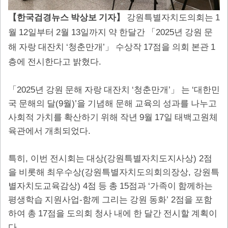
1
【
한국검경뉴스 박상보 기자
】
강원특별자치도의회는
12
2
13
2025
월
일부터
월
일까지 약 한달간
「
년 강원 문
‘
’
17
1
해 자랑 대잔치
청춘만개
」
수상작
점을 의회 본관
.
층에 전시한다고 밝혔다
2025
‘
’
‘
「
년 강원 문해 자랑 대잔치
청춘만개
」
는
대한민
(9
)’
국 문해의 달
월
을 기념해 문해 교육의 성과를 나누고
9
17
사회적 가치를 확산하기 위해 작년
월
일 태백고원체
.
육관에서 개최되었다
,
(
) 2
특히
이번 전시회는 대상
강원특별자치도지사상
점
(
,
을 비롯해 최우수상
강원특별자치도의회의장상
강원특
) 4
15
‘
별자치도교육감상
점 등 총
점과
가족이 함께하는
-
’ 2
평생학습 지원사업
함께 그리는 강원 동화
점을 포함
17
하여 총
점을 도의회 청사 내에 한 달간 전시할 계획이
.
다