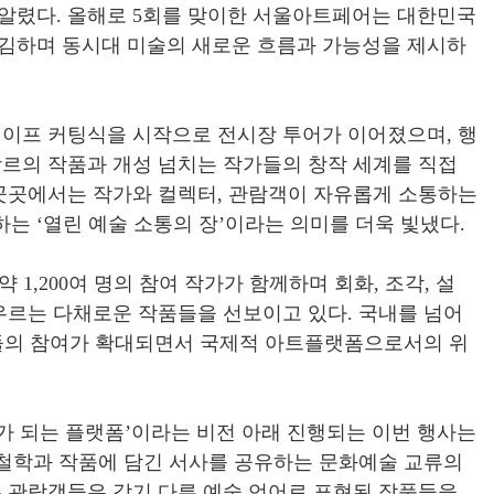
 알렸다
.
올해로
5
회를 맞이한 서울아트페어는 대한민국
김하며 동시대 미술의 새로운 흐름과 가능성을 제시하
테이프 커팅식을 시작으로 전시장 투어가 이어졌으며
,
행
장르의 작품과 개성 넘치는 작가들의 창작 세계를 직접
곳곳에서는 작가와 컬렉터
,
관람객이 자유롭게 소통하는
향하는
‘
열린 예술 소통의 장
’
이라는 의미를 더욱 빛냈다
.
약
1,200
여 명의 참여 작가가 함께하며 회화
,
조각
,
설
우르는 다채로운 작품들을 선보이고 있다
.
국내를 넘어
들의 참여가 확대되면서 국제적 아트플랫폼으로서의 위
가 되는 플랫폼
’
이라는 비전 아래 진행되는 이번 행사는
철학과 작품에 담긴 서사를 공유하는 문화예술 교류의
 관람객들은 각기 다른 예술 언어로 표현된 작품들을