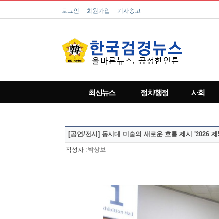
로그인
회원가입
기사송고
최신뉴스
정치/행정
사회
[공연/전시]
동시대 미술의 새로운 흐름 제시 '2026 
작성자 :
박상보