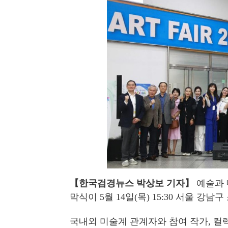
【
한국검경뉴스 박상보 기자
】
예술과 
막식이
5
월
14
일
(
목
) 15:30
서울 강남구
국내외 미술계 관계자와 참여 작가
,
컬