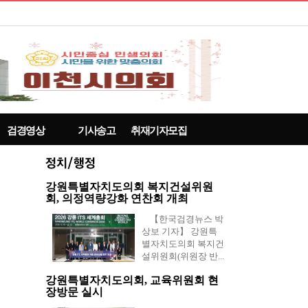
검경영상
기사송고
취재기자모집
강원특별자치도의회 복지건설위원
회, 의정역량강화 연찬회 개최
【한국검경뉴스 박
상보 기자】 강원특
별자치도의회 복지건
설위원회(위원장 반...
강원특별자치도의회, 교육위원회 현
장방문 실시