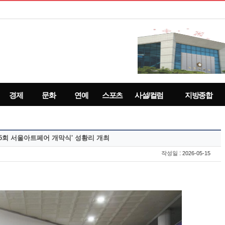
경제
문화
연예
스포츠
사설/컬럼
지방종합
제5회 서울아트페어 개막식' 성황리 개최
:
작성일
2026-05-15