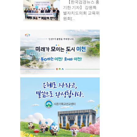
【한국검경뉴스 홍
기한 기자】 강원특
별자치도의회 교육위
원회[...