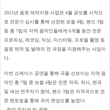
2023
년 음원 제작지원 사업은
4
월 공모를 시작으
로 전문가 심사를 통해 선정된 보컬
4
팀
,
밴드
3
팀
등 총
7
팀의 지역 음악인들에게
6
개월 동안 전문
프로듀싱
,
레코딩
,
믹싱
,
마스터링
,
프로필 촬영 등
음원 제작 및 발매의 전 과정을 지원해주는 사업이
다
.
이번 쇼케이스 공연을 통해 곡을 선보이는 지역 음
악인 총
7
팀 중 보컬
4
팀은 전문 작곡
,
작사
,
편곡
및 세션 연주자가 참여
,
밴드
3
팀은 자작곡으로 전
문 멘토링을 통해 곡의 완성도를 높였다
.
-
참여 뮤지션 및 곡명