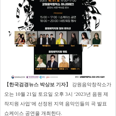
【
한국검경뉴스 박상보 기자
】
강원음악창작소가
오는
10
월
21
일 토요일 오후
3
시
‘2023
년 음원 제
작지원 사업
’
에 선정된 지역 음악인들의 곡 발표
쇼케이스 공연을 개최한다
.