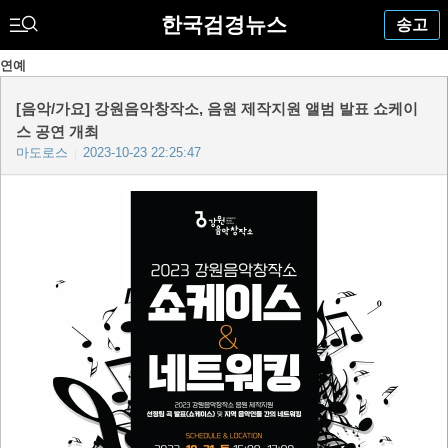
한국검경뉴스
송고
연예
[음악/가요] 강원음악창작소, 음원 제작지원 앨범 발표 쇼케이
스 공연 개최
마도로스
2023-10-23 22:25:47
|