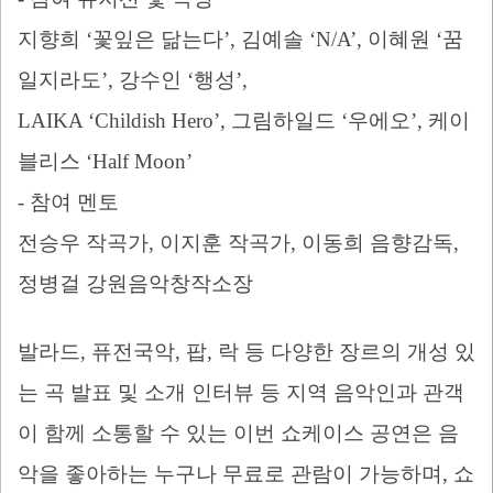
지향희
‘
꽃잎은 닮는다
’,
김예솔
‘N/A’,
이혜원
‘
꿈
일지라도
’,
강수인
‘
행성
’,
LAIKA ‘Childish Hero’,
그림하일드
‘
우에오
’,
케이
블리스
‘Half Moon’
-
참여 멘토
전승우 작곡가
,
이지훈 작곡가
,
이동희 음향감독
,
정병걸 강원음악창작소장
발라드
,
퓨전국악
,
팝
,
락 등 다양한 장르의 개성 있
는 곡 발표 및 소개 인터뷰 등 지역 음악인과 관객
이 함께 소통할 수 있는 이번 쇼케이스 공연은 음
악을 좋아하는 누구나 무료로 관람이 가능하며
,
쇼