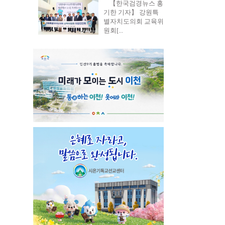
【한국검경뉴스 홍
기한 기자】 강원특
별자치도의회 교육위
원회[...