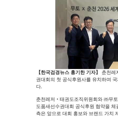
【
한국검경뉴스 홍기한 기자
】
춘천레저
권대회의 첫 공식후원사를 유치하며 국
다.
춘천레저‧태권도조직위원회와 ㈜무토는 2
도품새선수권대회 공식후원 협약을 체결
측은 앞으로 대회 홍보와 브랜드 가치 