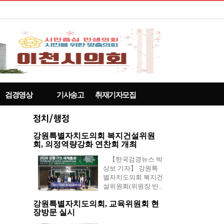
검경영상
기사송고
취재기자모집
강원특별자치도의회 복지건설위원
회, 의정역량강화 연찬회 개최
【한국검경뉴스 박
상보 기자】 강원특
별자치도의회 복지건
설위원회(위원장 반...
강원특별자치도의회, 교육위원회 현
장방문 실시