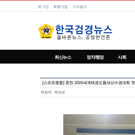
로그인
회원가입
기사송고
최신뉴스
정치/행정
사회
[스포츠종합]
춘천 2026세계태권도품새선수권대회 첫
작성자 :
박상보