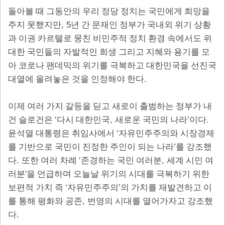
돌아볼 때 그동안의 우리 정당 정치는 국민에게 희망을
, 5
주지 못했지만
년 간 문재인 정부가 국내외 위기 상황
과 이권 카르텔로 뭉친 비민주적 정치 환경 속에서도 위
대한 국민들의 자발적인 희생 그리고 지혜와 용기를 모
아 코로나 팬데믹의 위기를 극복하고 대한민국을 선진국
.
대열에 올려놓은 것을 인정해야 한다
이제 여러 가지 갈등을 딛고 새로이 출범하는 정부가 내
‘
,
’
.
건 슬로건은
다시 대한민국
새로운 국민의 나라
이다
‘
윤석열 대통령은 취임사에서
자유민주주의와 시장경제
’
를 기반으로 국민이 진정한 주인이 되는 나라
를 강조했
.
‘
,
다
또한 여러 차례
존경하는 국민 여러분
세계 시민 여
'
러분
을 언급하며 오늘날 위기의 시대를 극복하기 위한
‘
’
보편적 가치 즉
자유민주주의
의 가치를 재발견하고 이
,
를 통해 평화와 공존
번영의 시대를 열어가자고 강조했
.
다