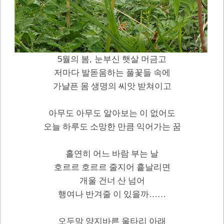
5
,
월의 봄
눈부신 햇살 머금고
저마다 발돋움하는 풀꽃들 속에
가냘픈 몸 생명의 씨앗 받쳐이고
아무도 아무도 알아보는 이 없어도
오늘 하루도 소망한 만큼 익어가는 꿈
홀연히 어느 바람 부는 날
호르르 호르르 줄지어 흩날리면
개울 건너 산 넘어
행여나 반겨줄 이 있을까
……
오두막 양지바른 울타리 아래