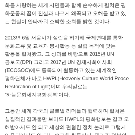
화를 사랑하는 세계 시민들과 함께 순수하게 펼쳐온 평
화운동의 꿈이 진실과 다르게 왜곡되고 오해를 받고 있
.
는 현실이 안타까워 소박한 소회를 밝힌 것이다
2013
6
년
월 서울시가 설립을 허가해 국제연대를 통한
문화교류 및 교육과 봉사활동 등 설립 목적에 맞는
,
2015
UN
활동을 펼쳐왔고
그 성과를 바탕으로
년
(DPI)
2017
UN
공보국
그리고
년
경제사회이사회
(ECOSOC)
에도 등록되어 활동하고 있는 세계적인
HWPL(Heavenly Culture World Peace
평화단체가 바로
Restoration of Light)
이며 우리말로는
‘
’
.
하늘문화세계평화광복
이다
그동안 세계 각국의 글로벌 리더들과 협력하며 펼쳐온
HWPL
실질적인 결과물만 보아도
의 평화행보는 결코 오
해받아서도 안 되고 세상의 편협한 정치 논리로 그렇게