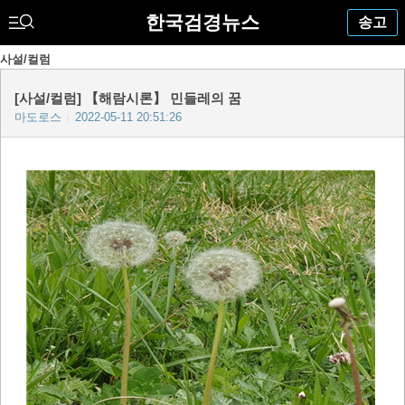
한국검경뉴스
송고
사설/컬럼
[사설/컬럼] 【해람시론】 민들레의 꿈
마도로스
2022-05-11 20:51:26
|