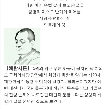
어린 아가 솜털 같이 뽀오얀 얼굴
생명의 미소로 반가이 피어날
사랑과 평화의 꽃
민들레의 꿈
【
해람시론
】
5
월의 맑고 푸른 하늘이 펼쳐진 날 여의
20
도 국회의사당 광장에서 희망과 화합을 알리는 제
대
.
대한민국 대통령 취임식이 열렸다
결과론이겠지만 이
번 대선에서 국민들은 거대 정당의 독주를 막고 외골수
의 진영 논리에 사로잡힌 대립과 분열보다는 상생과 화
.
합의 길을 선택한 것으로 보인다