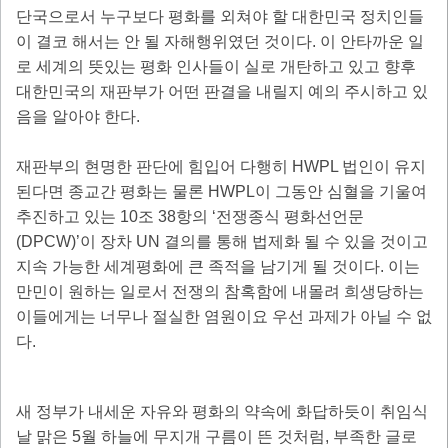
단국으로서 누구보다 평화를 외쳐야 할 대한민국 정치인들
이 결코 해서는 안 될 자해행위였던 것이다
.
이 안타까운 일
로 세계의 뜻있는 평화 인사들이 실로 개탄하고 있고 향후
대한민국의 재판부가 어떤 판결을 내릴지 예의 주시하고 있
음을 알아야 한다
.
재판부의 현명한 판단에 힘입어 다행히
HWPL
법인이 유지
된다면 종교간 평화는 물론
HWPL
이 그동안 심혈을 기울여
추진하고 있는
10
조
38
항의
‘
전쟁종식 평화선언문
(DPCW)’
이 장차
UN
결의를 통해 법제화 될 수 있을 것이고
지속 가능한 세계평화에 큰 족적을 남기게 될 것이다
.
이는
만민이 원하는 일로서 전쟁의 참혹함에 내몰려 희생당하는
이들에게는 너무나 절실한 염원이요 우선 과제가 아닐 수 없
다
.
새 정부가 내세운 자유와 평화의 약속에 화답하듯이 취임식
날 맑은
5
월 하늘에 무지개 구름이 뜬 것처럼
,
부족한 글로