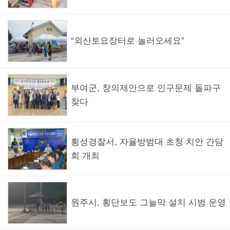
“외산토요장터로 놀러오세요”
부여군, 창의제안으로 인구문제 돌파구
찾다
횡성경찰서, 자율방범대 초청 치안 간담
회 개최
원주시, 횡단보도 그늘막 설치 시범 운영