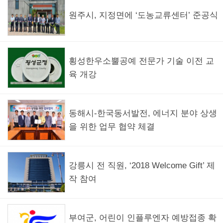
원주시, 지정면에 ‘도농교류센터’ 준공식
횡성한우소뿔공예 전문가 기술 이전 교
육 개강
동해시-한국동서발전, 에너지 분야 상생
을 위한 업무 협약 체결
강릉시 전 직원, ‘2018 Welcome Gift’ 제
작 참여
부여군, 어린이 인플루엔자 예방접종 확