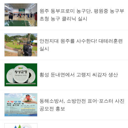
원주 동부프로미 농구단, 평원중 농구부
초청 농구 클리닉 실시
안전지대 원주를 사수한다! 대테러훈련
실시
횡성 둔내면에서 고랭지 씨감자 생산
동해소방서, 소방안전 표어·포스터 사진
공모전 홍보