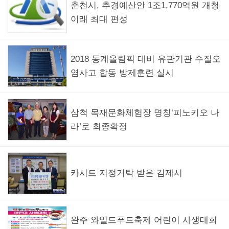
춘천시, 추경예산안 1조1,770억원 개청
이래 최대 편성
2018 동계올림픽 대비 유관기관 수질오
염사고 합동 방제훈련 실시
삼척 목재문화체험장 명칭‘피노키오 나
라’로 최종확정
카시트 지정기탁 받은 김제시
완주 와일드푸드축제 어린이 사생대회