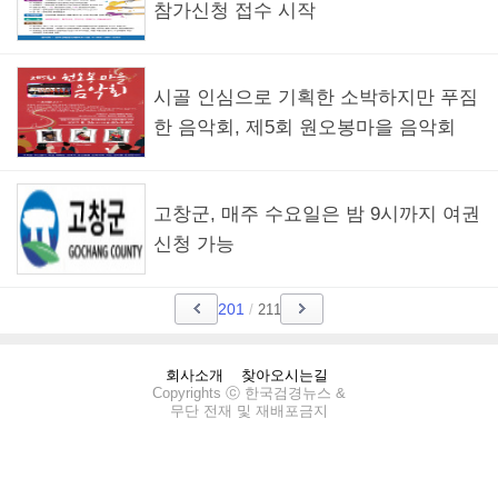
참가신청 접수 시작
시골 인심으로 기획한 소박하지만 푸짐
한 음악회, 제5회 원오봉마을 음악회
고창군, 매주 수요일은 밤 9시까지 여권
신청 가능
201
/
211
회사소개
찾아오시는길
Copyrights ⓒ 한국검경뉴스 &
무단 전재 및 재배포금지