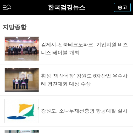
한국검경뉴스
송고
지방종합
김제시-전북테크노파크, 기업지원 비즈
니스 테이블 개최
횡성 ‘범산목장’ 강원도 6차산업 우수사
례 경진대회 대상 수상
강원도, 소나무재선충병 항공예찰 실시