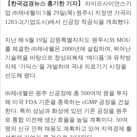
【
한국검경뉴스 홍기한 기자
】
라이프사이언스기
업
㈜
제네웰이
5
월
29
일
(
목
)
원주시 지정면 가곡리
1283-2(
기업도시
)
에서 신공장 착공식을 개최했다
.
지난 해
6
월
19
일 강원특별자치도
·
원주시와
MOU
를 체결한
㈜
제네웰은
2000
년에 설립하여
,
뛰어난
기술력을 바탕으로 창상피복재
‘
메디폼
’
과 유착방
지제
‘
가딕스
’
을 개발하여 국내 의료기기 시장을
선도해 왔다
.
㈜
제네웰은 원주 신공장에 총
500
여억 원을 투자
해 미국
FDA
기준을 충족하는
cGMP
공장을 건설
한다
.
특히 성남과 화성에 있던 기존 공장을 원주
로 통합 이전해 생산 효율을 높일 계획이다
. 50
여
명의 신규 인력 채용도 계획하고 있어 지역경제 활