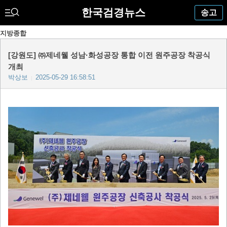
한국검경뉴스
송고
지방종합
[강원도] ㈜제네웰 성남·화성공장 통합 이전 원주공장 착공식
개최
박상보
2025-05-29 16:58:51
|