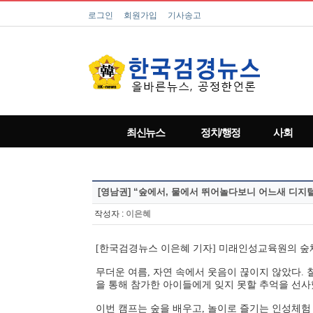
로그인
회원가입
기사송고
최신뉴스
정치/행정
사회
[영남권]
“숲에서, 물에서 뛰어놀다보니 어느새 디지털
작성자 :
이은혜
[한국검경뉴스 이은혜 기자] 미래인성교육원의 숲
무더운 여름
,
자연 속에서 웃음이 끊이지 않았다
.
을 통해 참가한 아이들에게 잊지 못할 추억을 선
이번 캠프는 숲을 배우고
,
놀이로 즐기는 인성체험