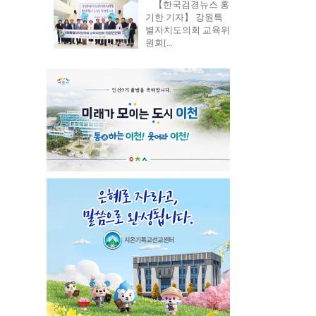
【한국검경뉴스 홍
기한 기자】 강원특
별자치도의회 교육위
원회[...