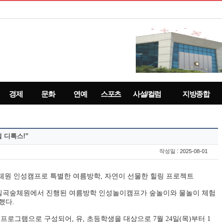
경제
문화
연예
스포츠
사설/컬럼
지방종합
 디톡스!”
:
작성일
2025-08-01
체원 인성캠프로 특별한 여름방학
,
자연이 선물한 힐링 프로젝트
칠곡숲체원에서 진행된 여름방학 인성놀이캠프가 숲놀이와 물놀이 체험
사했다
.
 프로그램으로 구성되어
,
유
,
초등학생을 대상으로
7
월
24
일
(
목
)
부터
1