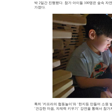
박
2
일간 진행됐다
.
참가 아이들
100
명은 숲속 자
가졌다
.
특히
'
카프라의 협동놀이
'
와
‘
한지등 만들어 소원 
‘
건강한 마음
,
자제력 키우기
’
강연을 통해서 참가