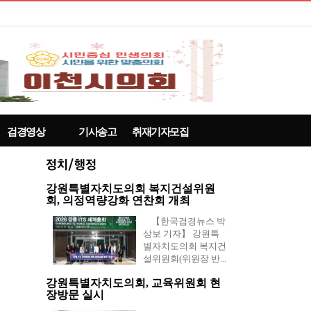
검경영상
기사송고
취재기자모집
강원특별자치도의회 복지건설위원
회, 의정역량강화 연찬회 개최
【한국검경뉴스 박
상보 기자】 강원특
별자치도의회 복지건
설위원회(위원장 반...
강원특별자치도의회, 교육위원회 현
장방문 실시