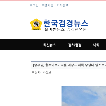
로그인
회원가입
기사송고
최신뉴스
정치/행정
사회
[중부권]
충주아쿠아리움 개장… 내륙 수생태 명소로 
작성자 :
박상보