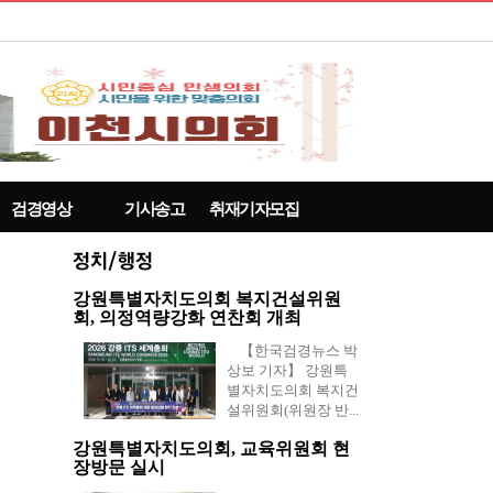
검경영상
기사송고
취재기자모집
강원특별자치도의회 복지건설위원
회, 의정역량강화 연찬회 개최
【한국검경뉴스 박
상보 기자】 강원특
별자치도의회 복지건
설위원회(위원장 반...
강원특별자치도의회, 교육위원회 현
장방문 실시