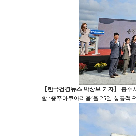
【
한국검경뉴스 박상보 기자
】
충주
할
‘
충주아쿠아리움
’
을
25
일 성공적