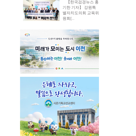
【한국검경뉴스 홍
기한 기자】 강원특
별자치도의회 교육위
원회[...