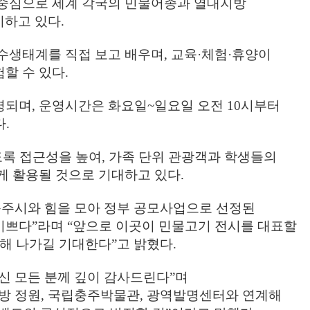
중심으로 세계 각국의 민물어종과 열대지방
시하고 있다
.
수생태계를 직접 보고 배우며
,
교육
·
체험
·
휴양이
할 수 있다
.
영되며
,
운영시간은 화요일
~
일요일 오전
10
시부터
다
.
도록 접근성을 높여
,
가족 단위 관광객과 학생들의
게 활용될 것으로 기대하고 있다
.
주시와 힘을 모아 정부 공모사업으로 선정된
기쁘다
”
라며
“
앞으로 이곳이 민물고기 전시를 대표할
장해 나가길 기대한다
”
고 밝혔다
.
신 모든 분께 깊이 감사드린다
”
며
방 정원
,
국립충주박물관
,
광역발명센터와 연계해