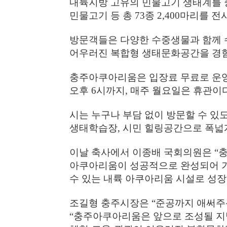
내륙지방 고유의 민물고기 생태계를 
민물고기 등 총
73
종
2,400
마리를 전
방문객들은 다양한 수중생물과 함께 
어우러진 복합형 생태문화공간을 경험
충주아쿠아리움은 입장료 무료로 운
오후
6
시까지
,
매주 월요일은 휴관이
시는 누구나 부담 없이 방문할 수 있
생태학습장
,
시민 힐링공간으로 폭넓
이날 축사에서 이종배 국회의원은
“
충
아쿠아리움이 성공적으로 완성되어 
수 있는 내륙 아쿠아리움 시설로 성
조길형 충주시장은
“
준공까지 애써주
“
충주아쿠아리움은 앞으로 조성될 지