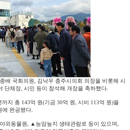
종배 국회의원
,
김낙우 충주시의회 의장을 비롯해 시
야 단체장
,
시민 등이 참석해 개장을 축하했다
.
년까지 총
143
억 원
(
기금
30
억 원
,
시비
113
억 원
)
을
원에 완공됐다
.
야외동물원
,
▲
능암늪지 생태관람로 등이 있으며
,