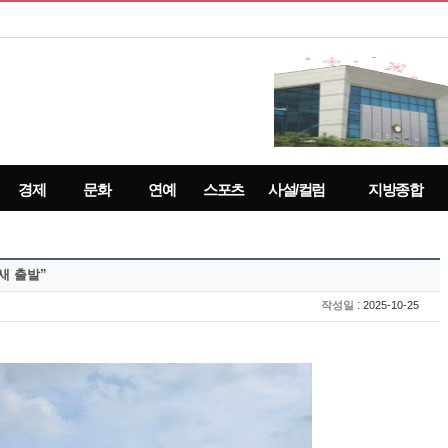
경제
문화
연예
스포츠
사설/컬럼
지방종합
새 출발”
:
작성일
2025-10-25