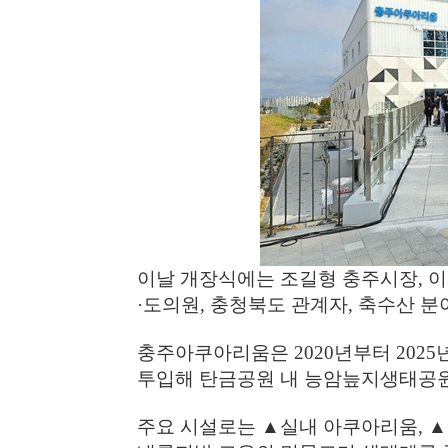
이날 개장식에는 조길형 충주시장
,
이
·
도의원
,
충청북도 관계자
,
축수산 분
충주아쿠아리움은
2020
년부터
2025
투입해 탄금공원 내 능암늪지생태공
주요 시설로는
▲
실내 아쿠아리움
,
▲