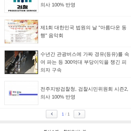
의사 100% 반영
제1회 대한민국 법원의 날 "아름다운 동
행" 음악회
수년간 관광버스에 가짜 경유(등유)를 속
여 파는 등 300억대 부당이익을 챙긴 피
의자 구속
전주지방검찰청, 검찰시민위원회 시즌2,
의사 100% 반영
1
/
1