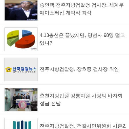
송인택 청주지방검찰청 검사장, 세계무
예마스터십 개막식 참석
4.13총선은 끝났지만, 당선자 98명 떨고
있니?
전주지방검찰청, 장호중 검사장 취임
춘천지방법원 강릉지원 사랑의 바자회
성금 전달
전주지방검찰청, 검찰시민위원회 시즌2,