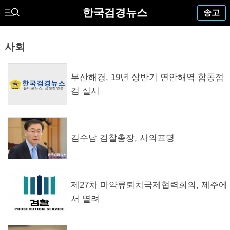
한국검경뉴스
송고
사회
부산해경, 19년 상반기 연안해역 합동점
검 실시
김수남 검찰총장, 사의표명
제27차 마약류퇴치국제협력회의, 제주에
서 열려