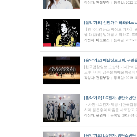
작성자:
편집부장
등록일: 2022-1
|
[음악/가요]
신인가수 하와(Hawwah
【한국검경뉴스 박상보 기자】 순수한
월 13일(월) 발매를 시작하고, 드
작성자:
마도로스
등록일: 2021-1
|
[음악/가요]
예닮장로교회, 구민
[한국검찰일보 오상택 기자]=예닮
오후 7시에 강북문화예술회관에서
작성자:
편집부장
등록일: 2019-1
|
[음악/가요]
LG전자, 방탄소년단
<사진=LG전자 제공> [한국검
치며 젊은층의 마음을 사로잡고 있
작성자:
운영자
등록일: 2019-01-
|
[음악/가요]
LG전자, 방탄소년단