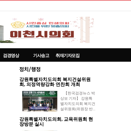
검경영상
기사송고
취재기자모집
강원특별자치도의회 복지건설위원
회, 의정역량강화 연찬회 개최
【한국검경뉴스 박
상보 기자】 강원특
별자치도의회 복지건
설위원회(위원장 반...
강원특별자치도의회, 교육위원회 현
장방문 실시