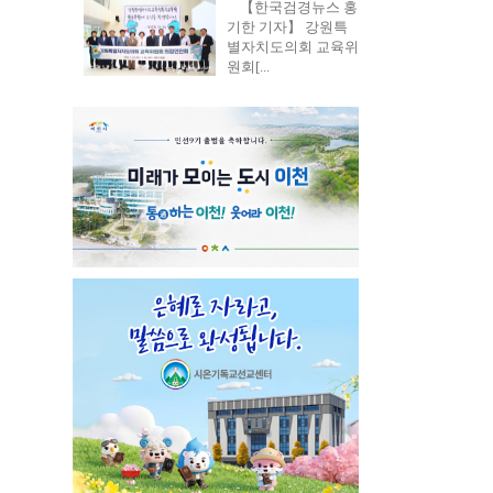
【한국검경뉴스 홍
기한 기자】 강원특
별자치도의회 교육위
원회[...