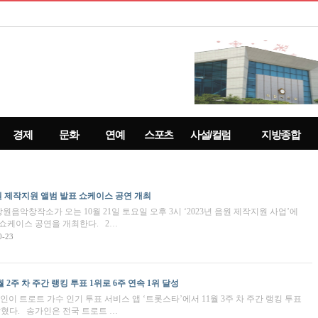
경제
문화
연예
스포츠
사설/컬럼
지방종합
 제작지원 앨범 발표 쇼케이스 공연 개최
음악창작소가 오는 10월 21일 토요일 오후 3시 ‘2023년 음원 제작지원 사업’에
 쇼케이스 공연을 개최한다. 2…
0-23
 2주 차 주간 랭킹 투표 1위로 6주 연속 1위 달성
이 트로트 가수 인기 투표 서비스 앱 ‘트롯스타’에서 11월 3주 차 주간 랭킹 투표
 밝혔다. 송가인은 전국 트로트 …