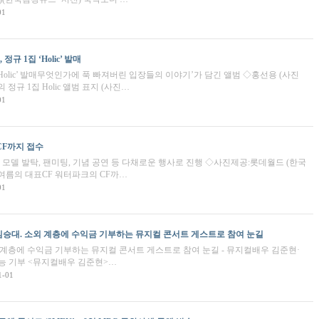
01
규 1집 ‘Holic’ 발매
Holic’ 발매무엇인가에 푹 빠져버린 입장들의 이야기’가 담긴 앨범 ◇홍선용 (사진
정규 1집 Holic 앨범 표지 (사진…
01
CF까지 접수
 모델 발탁, 팬미팅, 기념 공연 등 다채로운 행사로 진행 ◇사진제공:롯데월드 (한국
여름의 대표CF 워터파크의 CF까…
01
승대. 소외 계층에 수익금 기부하는 뮤지컬 콘서트 게스트로 참여 눈길
계층에 수익금 기부하는 뮤지컬 콘서트 게스트로 참여 눈길 - 뮤지컬배우 김준현·
 재능 기부 <뮤지컬배우 김준현>…
1-01