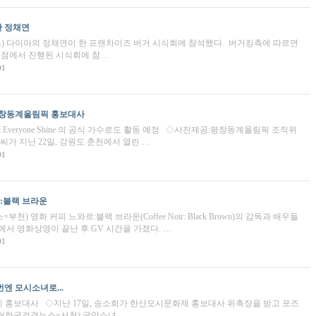
한 정채연
) 다이아의 정채연이 한 프랜차이즈 버거 시식회에 참석했다. ​ 버거킹측에 따르면
양재점에서 진행된 시식회에 참…
01
 평창동계올림픽 홍보대사
 Everyone Shine 의 공식 가수로도 활동 예정 ◇사진제공:평창동계올림픽 조직위
씨가 지난 22일, 강원도 춘천에서 열린 …
01
르:블랙 브라운
천) 영화 커피 느와르:블랙 브라운(Coffee Noir: Black Brown)의 감독과 배우들
에서 영화상영이 끝난 후 GV 시간을 가졌다. ​ ​ …
01
엔 모시소녀로...
 홍보대사 ◇지난 17일, 송소희가 한산모시문화제 홍보대사 위촉장을 받고 포즈
 ​ (한국검경뉴스=서천) 국악소녀 …