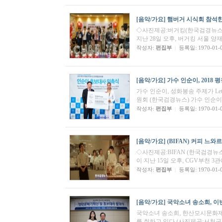
[음악/가요]
햄버거 시식회 참석
◇사진제공:버거킹 ​(한국검경뉴스
지난 28일 오후, 버거킹 서울 
작성자:
편집부
등록일: 1970-01-
|
[음악/가요]
가수 인순이, 2018
가수 인순이, 성화봉송 주제가 Let
원회 (한국검경뉴스) 가수 인순이
작성자:
편집부
등록일: 1970-01-
|
[음악/가요]
(BIFAN) 커피 느와
◇사진제공:BIFAN (한국검경뉴스=부
이 지난 15일 오후, CGV부천 3관
작성자:
편집부
등록일: 1970-01-
|
[음악/가요]
국악소녀 송소희, 이번
국악소녀 송소희, 한산모시문화제
를 취하고 있다.(사진제공:서천군)