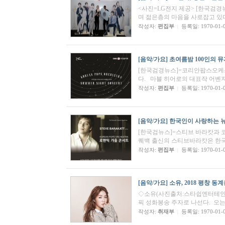
<사진=LG전지 제공> [한국검
며 젊은층의 마음을 사로잡고 있
작성자:
편집부
등록일: 1970-01-
|
[음악/가요]
초여름밤 100인의 
[한국검경뉴스]=코리안팝스오케스트
다. 마블 히어로의 대표작 어벤져
작성자:
편집부
등록일: 1970-01-
|
[음악/가요]
한국인이 사랑하는 뉴
[한국검뉴스]=스티브 바라캇과 
퀘백 출신의 스티브바라캇은 한국
작성자:
편집부
등록일: 1970-01-
|
[음악/가요]
소유, 2018 평창 
◇소유(사진출처:스타쉽엔터테인먼트
픽 성화봉송 주자로 나선다. ​ ​ 
작성자:
취재부
등록일: 1970-01-
|