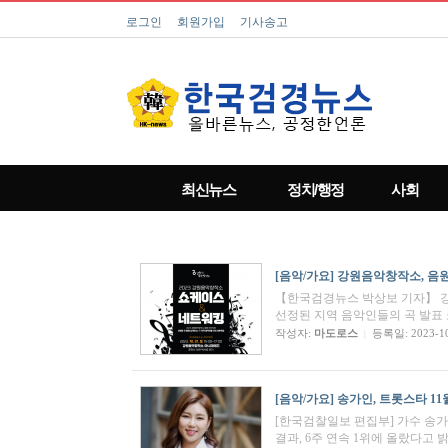
로그인
회원가입
기사송고
최신뉴스
정치/행정
사회
[음악/가요]
강원음악창작소, 음원
【한국검경뉴스 박상보 기자】 강원
선정된 지역 음악인들의 곡 발표
작성자:
마도로스
등록일: 2023-1
|
[음악/가요]
송가인, 트롯스타 11월
[한국검찰일보 편집부] 가수 송가인
결과, 6주 연속 1위에 올랐다고