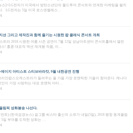
경뉴스]=LG전자가 미국에서 방탄소년단의 월드투어 콘서트와 연계한 마케팅을 펼치
다. LG전자는 5일 미국 로스앤젤레스…
01
뮤지션 그리고 제작진과 함께 즐기는 시원한 팝 클래식 콘서트 개최
라 2018 시원한 여름 시즌 공연이 7월 12일 성남아트센터 콘서트홀에서 열린
스! 홍콩 대표적 액션 재개봉 작품, 이…
01
에이지 아티스트 스티브바라캇, 9월 내한공연 진행
코리안팝스오케스트라가 들려주는 올 가을 가장 로맨틱한 가을이 찾아온다. 캐나다
인이 가장 사랑하는 대표 로맨틱 아티…
01
동계올림픽 성화봉송 나선다.
) (한국검경뉴스) 걸그룹 씨스타 출신의 소유가 내일(5일), 2018 평창 동계올림
오는 5일 부여를 도착한 성화는 …
01