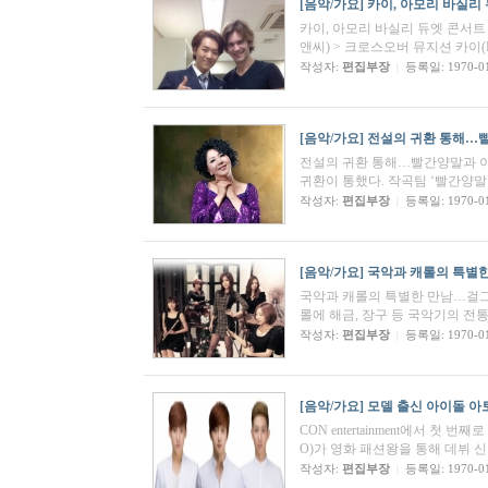
[음악/가요]
카이, 아모리 바실리 
카이, 아모리 바실리 듀엣 콘서트 
앤씨) > 크로스오버 뮤지션 카이(
작성자:
편집부장
등록일: 1970-0
|
[음악/가요]
전설의 귀환 통해…
전설의 귀환 통해…빨간양말과 이은
귀환이 통했다. 작곡팀 ‘빨간양말
작성자:
편집부장
등록일: 1970-0
|
[음악/가요]
국악과 캐롤의 특별
국악과 캐롤의 특별한 만남…걸그룹 소리
롤에 해금, 장구 등 국악기의 전통
작성자:
편집부장
등록일: 1970-0
|
[음악/가요]
모델 출신 아이돌 아
CON entertainment에서 첫 
O)가 영화 패션왕을 통해 데뷔 신
작성자:
편집부장
등록일: 1970-0
|