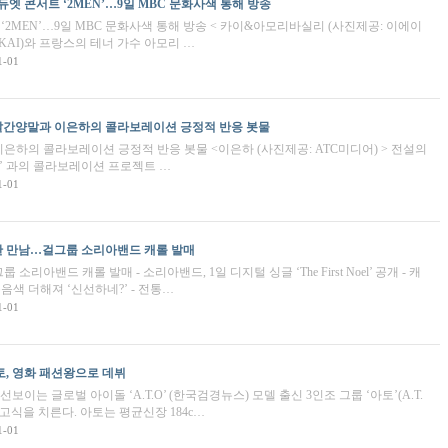
듀엣 콘서트 ‘2MEN’…9일 MBC 문화사색 통해 방송
‘2MEN’…9일 MBC 문화사색 통해 방송 < 카이&아모리바실리 (사진제공: 이에이
KAI)와 프랑스의 테너 가수 아모리 …
1-01
빨간양말과 이은하의 콜라보레이션 긍정적 반응 봇물
하의 콜라보레이션 긍정적 반응 봇물 <이은하 (사진제공: ATC미디어) > 전설의
’ 과의 콜라보레이션 프로젝트 …
1-01
한 만남…걸그룹 소리아밴드 캐롤 발매
아밴드 캐롤 발매 - 소리아밴드, 1일 디지털 싱글 ‘The First Noel’ 공개 - 캐
음색 더해져 ‘신선하네?’ - 전통…
1-01
토, 영화 패션왕으로 데뷔
번째로 선보이는 글로벌 아이돌 ‘A.T.O’ (한국검경뉴스) 모델 출신 3인조 그룹 ‘아토’(A.T.
고식을 치른다. 아토는 평균신장 184c…
1-01