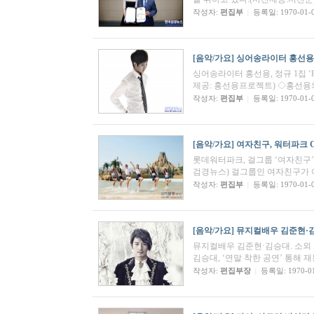
작성자:
편집부
등록일: 1970-01-
|
[음악/가요]
싱어송라이터 홍선용, 정
싱어송라이터 홍선용, 정규 1집 ‘
제공: 홍선용프로젝트) ◇홍선용의 
작성자:
편집부
등록일: 1970-01-
|
[음악/가요]
여자친구, 워터파크 
롯데워터파크, 걸그룹 ‘여자친구’
검경뉴스) 걸그룹인 여자친구가 
작성자:
편집부
등록일: 1970-01-
|
[음악/가요]
뮤지컬배우 김준현·김
뮤지컬배우 김준현·김승대. 소외 
김승대, ‘연말 착한 공연’ 통해
작성자:
편집부장
등록일: 1970-0
|